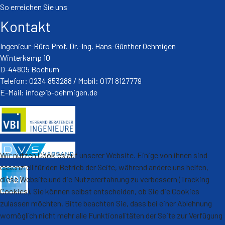
So erreichen Sie uns
Kontakt
Ingenieur-Büro Prof. Dr.-Ing. Hans-Günther Oehmigen
Winterkamp 10
D-44805 Bochum
Telefon: 0234 853288 / Mobil: 0171 8127779
E-Mail:
info@ib-oehmigen.de
Wir nutzen Cookies auf unserer Website. Einige von ihnen sind
essenziell für den Betrieb der Seite, während andere uns helfen,
diese Website und die Nutzererfahrung zu verbessern (Tracking
Cookies). Sie können selbst entscheiden, ob Sie die Cookies
zulassen möchten. Bitte beachten Sie, dass bei einer Ablehnung
womöglich nicht mehr alle Funktionalitäten der Seite zur Verfügung